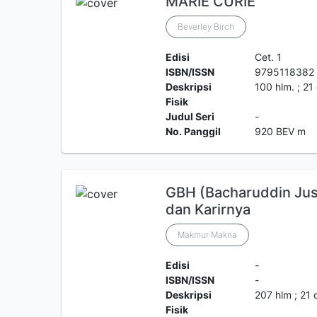
MARIE CURIE
Beverley Birch
Edisi
Cet. 1
ISBN/ISSN
9795118382
Deskripsi
100 hlm. ; 21
Fisik
Judul Seri
-
No. Panggil
920 BEV m
GBH (Bacharuddin Jus
dan Karirnya
Makmur Makna
Edisi
-
ISBN/ISSN
-
Deskripsi
207 hlm ; 21
Fisik