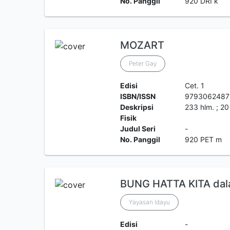
No. Panggil
920 DRI k
MOZART
Peter Gay
Edisi
Cet. 1
ISBN/ISSN
9793062487
Deskripsi
233 hlm. ; 20
Fisik
Judul Seri
-
No. Panggil
920 PET m
BUNG HATTA KITA dal
Yayasan Idayu
Edisi
-