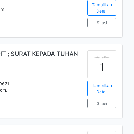
Tampilkan
 cm
Detail
Sitasi
T ; SURAT KEPADA TUHAN
Ketersediaan
1
0621
Tampilkan
 cm.
Detail
Sitasi