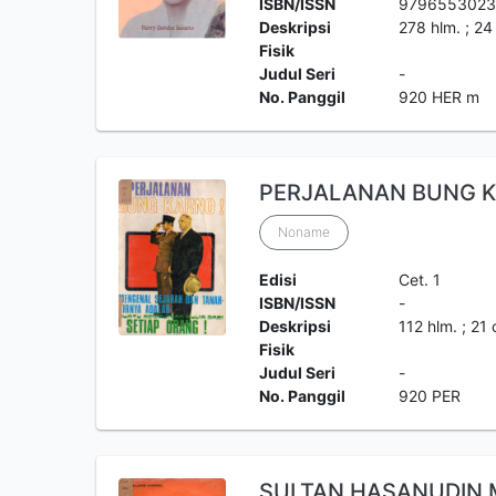
ISBN/ISSN
979655302
Deskripsi
278 hlm. ; 24
Fisik
Judul Seri
-
No. Panggil
920 HER m
PERJALANAN BUNG 
Noname
Edisi
Cet. 1
ISBN/ISSN
-
Deskripsi
112 hlm. ; 21
Fisik
Judul Seri
-
No. Panggil
920 PER
SULTAN HASANUDIN 