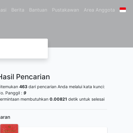
asi
Berita
Bantuan
Pustakawan
Area Anggota
Hasil Pencarian
itemukan
463
dari pencarian Anda melalui kata kunci:
o. Panggil :
9
ermintaan membutuhkan
0.00821
detik untuk selesai
aran