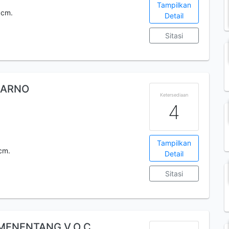
3
Tampilkan
 cm.
Detail
Sitasi
KARNO
Ketersediaan
4
Tampilkan
 cm.
Detail
Sitasi
MENENTANG V.O.C