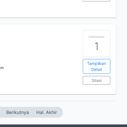
Ketersediaan
1
Tampilkan
cm
Detail
Sitasi
Berikutnya
Hal. Akhir