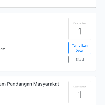
Ketersediaan
1
Tampilkan
 cm.
Detail
Sitasi
am Pandangan Masyarakat
Ketersediaan
1