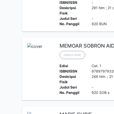
ISBN/ISSN
-
Deskripsi
291 hlm ; 21
Fisik
Judul Seri
-
No. Panggil
920 BUN
MEMOAR SOBRON AIDI
Sabron Aidit
Edisi
Cet. 1
ISBN/ISSN
9789797932
Deskripsi
246 hlm. ; 21
Fisik
Judul Seri
-
No. Panggil
920 SOB s