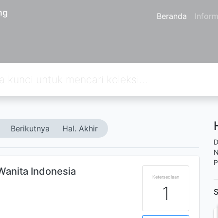
ng
Beranda
Inform
Berikutnya
Hal. Akhir
D
N
P
Wanita Indonesia
Ketersediaan
1
S