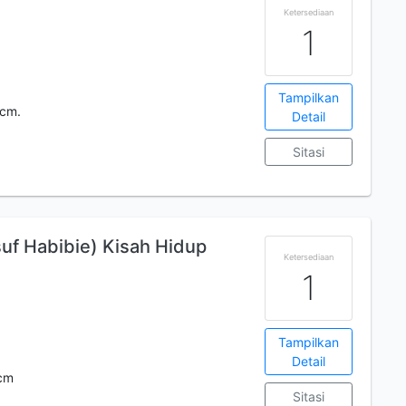
Ketersediaan
1
Tampilkan
 cm.
Detail
Sitasi
uf Habibie) Kisah Hidup
Ketersediaan
1
Tampilkan
Detail
 cm
Sitasi