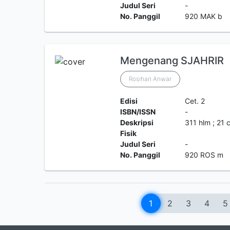
Judul Seri
-
No. Panggil
920 MAK b
Mengenang SJAHRIR
Rosihan Anwar
Edisi
Cet. 2
ISBN/ISSN
-
Deskripsi
311 hlm ; 21 
Fisik
Judul Seri
-
No. Panggil
920 ROS m
1
2
3
4
5