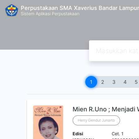
Perpustakaan SMA Xaverius Bandar Lampu
Sistem Aplikasi Perpustakaan
1
2
3
4
5
Mien R.Uno ; Menjadi 
Herry Gendut Junarto
Edisi
Cet. 1