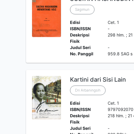
Sagimun
Edisi
Cet. 1
ISBN/ISSN
-
Deskripsi
298 hlm. ; 21
Fisik
Judul Seri
-
No. Panggil
959.8 SAG s
Kartini dari Sisi Lain
Dri Arbaningsih
Edisi
Cet. 1
ISBN/ISSN
9797092070
Deskripsi
218 hlm. ; 21
Fisik
Judul Seri
-