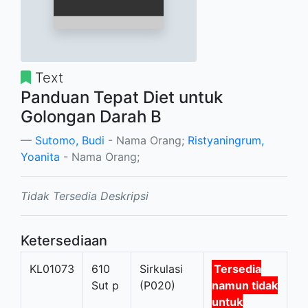
Text
Panduan Tepat Diet untuk
Golongan Darah B
Sutomo, Budi
- Nama Orang;
Ristyaningrum,
Yoanita
- Nama Orang;
Tidak Tersedia Deskripsi
Ketersediaan
KL01073
610
Sirkulasi
Tersedia
Sut p
(P020)
namun tidak
untuk