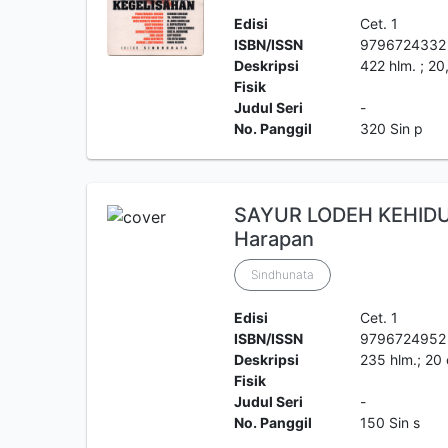
Edisi
Cet. 1
ISBN/ISSN
9796724332
Deskripsi
422 hlm. ; 20
Fisik
Judul Seri
-
No. Panggil
320 Sin p
SAYUR LODEH KEHIDU
Harapan
Sindhunata
Edisi
Cet. 1
ISBN/ISSN
9796724952
Deskripsi
235 hlm.; 20
Fisik
Judul Seri
-
No. Panggil
150 Sin s