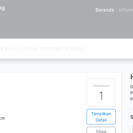
ng
Beranda
Inform
Ketersediaan
D
1
P
P
Tampilkan
S
 cm
Detail
Sitasi