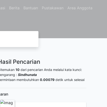
asi
Berita
Bantuan
Pustakawan
Area Anggota
Hasil Pencarian
itemukan
10
dari pencarian Anda melalui kata kunci:
engarang :
Sindhunata
ermintaan membutuhkan
0.00079
detik untuk selesai
aran