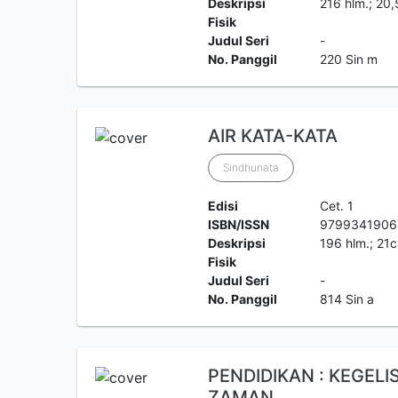
Deskripsi
216 hlm.; 20,
Fisik
Judul Seri
-
No. Panggil
220 Sin m
AIR KATA-KATA
Sindhunata
Edisi
Cet. 1
ISBN/ISSN
9799341906
Deskripsi
196 hlm.; 21
Fisik
Judul Seri
-
No. Panggil
814 Sin a
PENDIDIKAN : KEGEL
ZAMAN