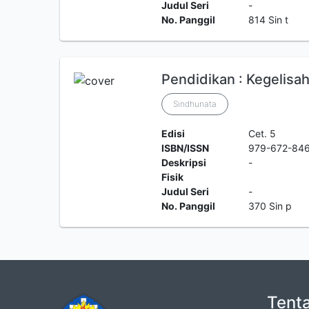
Judul Seri
-
No. Panggil
814 Sin t
Pendidikan : Kegelis
Sindhunata
Edisi
Cet. 5
ISBN/ISSN
979-672-84
Deskripsi
-
Fisik
Judul Seri
-
No. Panggil
370 Sin p
Tent