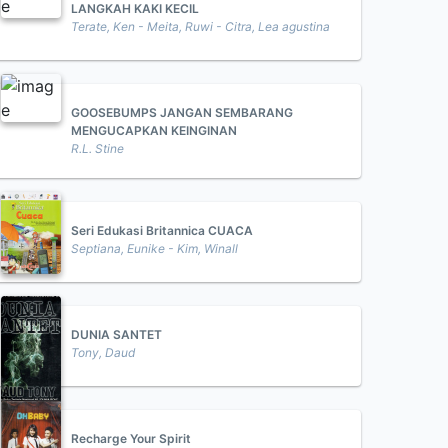
LANGKAH KAKI KECIL
Terate, Ken - Meita, Ruwi - Citra, Lea agustina
GOOSEBUMPS JANGAN SEMBARANG
MENGUCAPKAN KEINGINAN
R.L. Stine
Seri Edukasi Britannica CUACA
Septiana, Eunike - Kim, Winall
DUNIA SANTET
Tony, Daud
Recharge Your Spirit