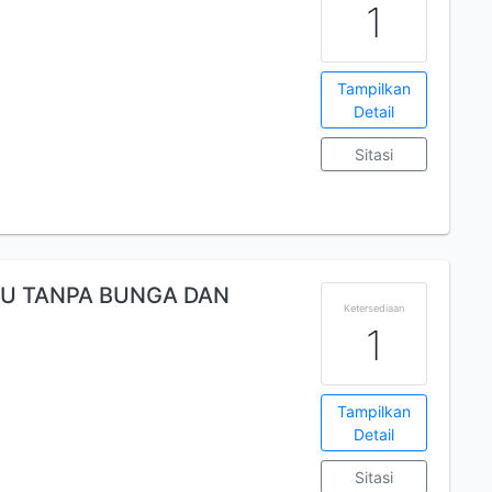
1
Tampilkan
Detail
Sitasi
MU TANPA BUNGA DAN
Ketersediaan
1
Tampilkan
Detail
Sitasi