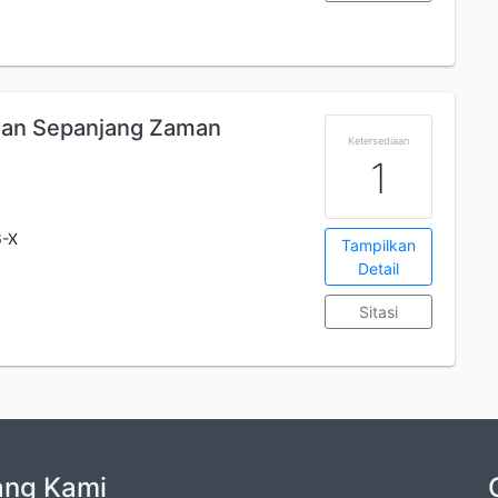
ahan Sepanjang Zaman
Ketersediaan
1
6-X
Tampilkan
Detail
Sitasi
ang Kami