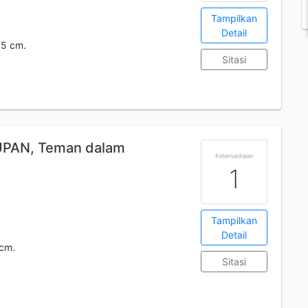
Tampilkan
Detail
,5 cm.
Sitasi
PAN, Teman dalam
Ketersediaan
1
Tampilkan
Detail
 cm.
Sitasi