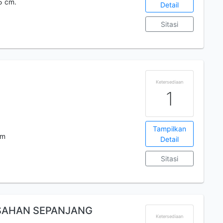
5 cm.
Detail
Sitasi
Ketersediaan
1
Tampilkan
cm
Detail
Sitasi
ISAHAN SEPANJANG
Ketersediaan