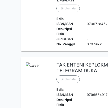
Sindhunata
Edisi
-
ISBN/ISSN
979672846x
Deskripsi
-
Fisik
Judul Seri
-
No. Panggil
370 Sin k
TAK ENTENI KEPLOK
TELEGRAM DUKA
Sindhunata
Edisi
-
ISBN/ISSN
9796554917
Deskripsi
-
Fisik