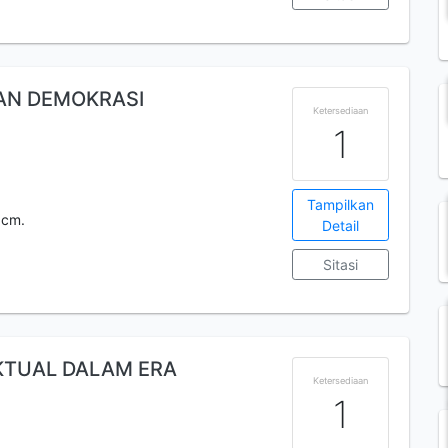
AN DEMOKRASI
Ketersediaan
1
Tampilkan
 cm.
Detail
Sitasi
KTUAL DALAM ERA
Ketersediaan
1