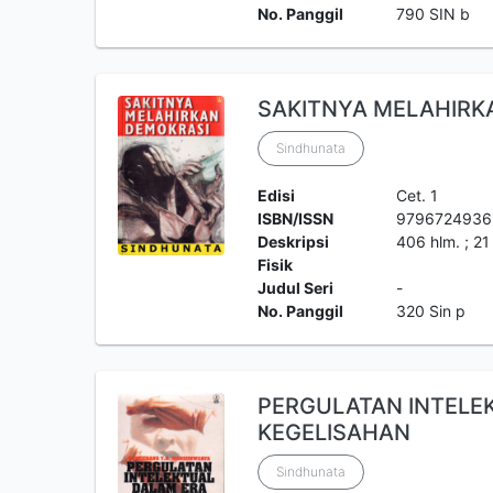
No. Panggil
790 SIN b
SAKITNYA MELAHIRK
Sindhunata
Edisi
Cet. 1
ISBN/ISSN
9796724936
Deskripsi
406 hlm. ; 21
Fisik
Judul Seri
-
No. Panggil
320 Sin p
PERGULATAN INTELE
KEGELISAHAN
Sindhunata